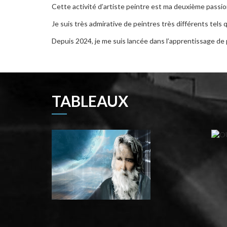
Cette activité d’artiste peintre est ma deuxième pass
Je suis très admirative de peintres très différents tels
Depuis 2024, je me suis lancée dans l’apprentissage de
TABLEAUX